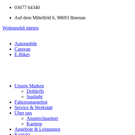
Zum
03677 64340
Inhalt
Auf dem Mittelfeld 6, 98693 Ilmenau
springen
Wohnmobil mieten
Automobile
Caravan
E-Bikes
Unsere Marken
Dethleffs
Sunlight
Fahrzeugangebot
Service & Werkstatt
Über uns
Ansprechpartner
Karriere
Angebote & Leistungen
Kontakt