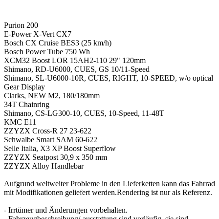
Purion 200
E-Power X-Vert CX7
Bosch CX Cruise BES3 (25 km/h)
Bosch Power Tube 750 Wh
XCM32 Boost LOR 15AH2-110 29" 120mm
Shimano, RD-U6000, CUES, GS 10/11-Speed
Shimano, SL-U6000-10R, CUES, RIGHT, 10-SPEED, w/o optical
Gear Display
Clarks, NEW M2, 180/180mm
34T Chainring
Shimano, CS-LG300-10, CUES, 10-Speed, 11-48T
KMC E11
ZZYZX Cross-R 27 23-622
Schwalbe Smart SAM 60-622
Selle Italia, X3 XP Boost Superflow
ZZYZX Seatpost 30,9 x 350 mm
ZZYZX Alloy Handlebar
Aufgrund weltweiter Probleme in den Lieferketten kann das Fahrrad
mit Modifikationen geliefert werden.Rendering ist nur als Referenz.
- Irrtümer und Änderungen vorbehalten.
- Fahrzeugbeschreibung/-ausstattung sind vorläufig, sie sind